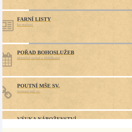
každo
FARNÍ LISTY
ke stažení
POŘAD BOHOSLUŽEB
aktuální pořad s ohláškami
POUTNÍ MŠE SV.
seznam mší sv.
VÝUKA NÁBOŽENSTVÍ
aktuální rozvrh