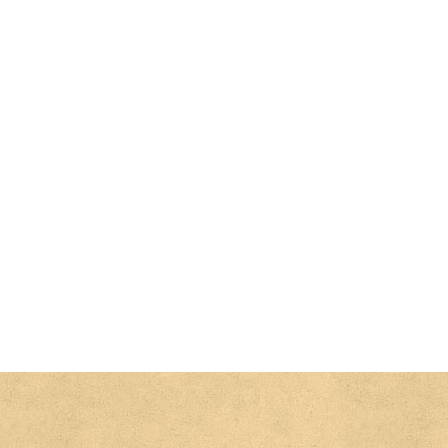
botu 15. srpna od 18.00 v kapli sv. Rocha
še svatá k svátku sv