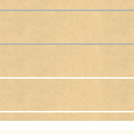
u neděli od 14.00 - 16.00 hodin do konce 
Otevřený Andělíček