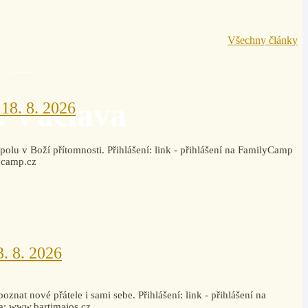
Všechny články
. Václava
18. 8. 2026
 spolu v Boží přítomnosti. Přihlášení: link - přihlášení na FamilyCamp
ycamp.cz
3. 8. 2026
oznat nové přátele i sami sebe. Přihlášení: link - přihlášení na
na: www.bartimaios.cz