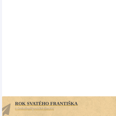
v so
Poutní m
ROK SVATÉHO FRANTIŠKA
v českobudějovické diecézi