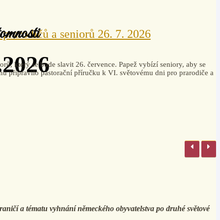
tomnosti
prarodičů a seniorů 26. 7. 2026
.2026
ů, který se bude slavit 26. července. Papež vybízí seniory, aby se
dinu připravilo pastorační příručku k VI. světovému dni pro prarodiče a
ohraničí a tématu vyhnání německého obyvatelstva po druhé světové