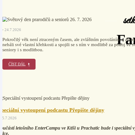
set
KE STAŽENÍ
Farní listy, plakáty
24.7.2026
Fa
Pokročilý věk není ztraceným časem, ale zvláštním povoláním – zdůraz
nebáli své vlastní křehkosti a spojili se s ním v modlitbě za pokoj ve
seniory i s modlitbou.
ČÍST DÁL
Speciální vystoupení podcastu Přepište dějiny
15.7.2026
oučástí letošního EnterCampu ve Ktiši u Prachatic bude i speciální 
álce.