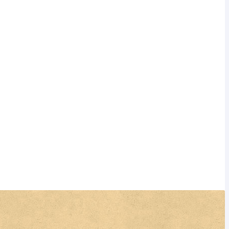
 v Sušici
atého Rocha