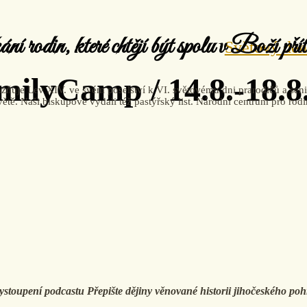
kání rodin, které chtějí být spolu v Boží pří
Světový den 
milyCamp / 14.8.-18.8
ňuje Lev XIV. ve svém poselství k VI. světovému dni prarodičů a senior
 světě. Naši biskupové vydali též pastýřský list. Národní centrum pro ro
vystoupení podcastu Přepište dějiny věnované historii jihočeského p