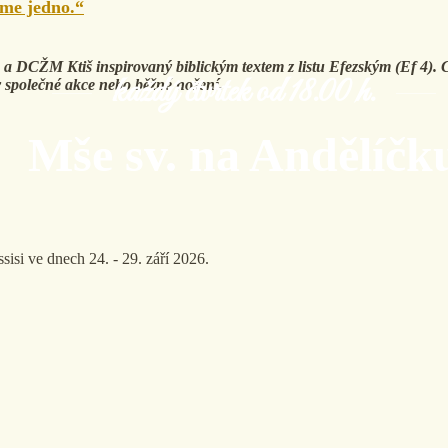
me jedno.“
a DCŽM Ktiš inspirovaný biblickým textem z listu Efezským (Ef 4). C
každý čtvrtek od 18.00 h.
v společné akce nebo běžné nošení.
Mše sv. na Andělíčk
isi ve dnech 24. - 29. září 2026.