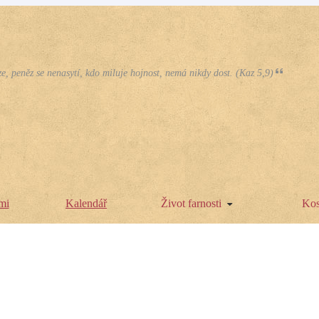
e, peněz se nenasytí, kdo miluje hojnost, nemá nikdy dost. (Kaz 5,9)
mi
Kalendář
Život farnosti
Kos