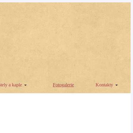
tely a kaple
Fotogalerie
Kontakty