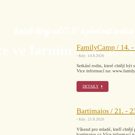
každé úterý od 17.30 h před mší svatou
e ve farním kostele sv
FamilyCamp / 14. - 
Kdy: 14.8.2026
Setkání rodin, které chtějí být
Vice informací na: www.famil
DETAILY
Bartimaios / 21. - 2
Kdy: 21.8.2026
Víkend pro mladé, kteří chtějí p
bartimaios.cz Více informací 