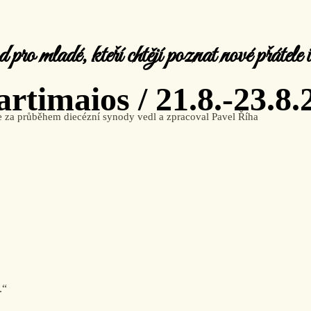
d pro mladé, kteří chtějí poznat nové přátele 
artimaios / 21.8.-23.8.
se za průběhem diecézní synody vedl a zpracoval Pavel Říha