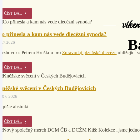
ČÍST DÁL
víken
Co přinesla a kam nás vede diecézní synoda?
B
1.7.2026
Rozhovor s Petrem Hruškou pro
Zpravodaj plzeňské diecéze
ohlížející 
ČÍST DÁL
Kněžské svěcení v Českých Budějovicích
20.6.2026
epište abstrakt
ČÍST DÁL