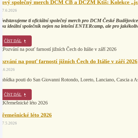
Nový společný merch DCM ČB a DCŽM Ktiš: Kolekce „js
17.6.2026
ředstavujeme ti oficiální společný merch pro DCM České Budějovice 
sou ideální společník nejen na letošní ENTERcamp, ale pro jakékoli
ČÍST DÁL
Pozvání na pouť farností jižních Čech do Itálie v září 2026
5.6.2026
abídka pouti do San Giovanni Rotondo, Loreto, Lanciano, Cascia a Ass
ČÍST DÁL
Křemešnické léto 2026
27.5.2026