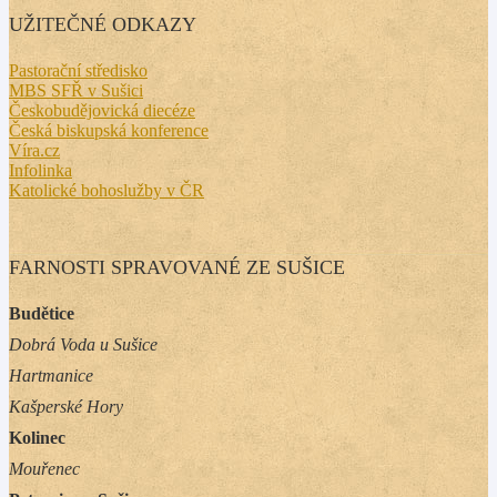
UŽITEČNÉ ODKAZY
Pastorační středisko
MBS SFŘ v Sušici
Českobudějovická diecéze
Česká biskupská konference
Víra.cz
Infolinka
Katolické bohoslužby v ČR
FARNOSTI SPRAVOVANÉ ZE SUŠICE
Budětice
Dobrá Voda u Sušice
Hartmanice
Kašperské Hory
Kolinec
Mouřenec