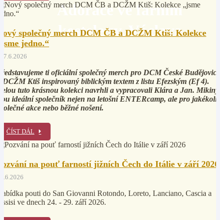
Adorace ve farním
kostele sv. Václava
Nový společný merch DCM ČB a DCŽM Ktiš: Kolekce
„jsme jedno.“
17.6.2026
ředstavujeme ti oficiální společný merch pro DCM České Budějovice
 DCŽM Ktiš inspirovaný biblickým textem z listu Efezským (Ef 4).
elou tuto krásnou kolekci navrhli a vypracovali Klára a Jan. Mikiny
sou ideální společník nejen na letošní ENTERcamp, ale pro jakékoli
polečné akce nebo běžné nošení.
ČÍST DÁL
Pozvání na pouť farností jižních Čech do Itálie v září 2026
5.6.2026
abídka pouti do San Giovanni Rotondo, Loreto, Lanciano, Cascia a
ssisi ve dnech 24. - 29. září 2026.