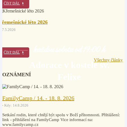
ČÍST DÁL
Křemešnické léto 2026
27.5.2026
každou sobotu od 19:00 h
ČÍST DÁL
Všechny články
Adorace v kostele sv.
OZNÁMENÍ
Felixe
FamilyCamp / 14. - 18. 8. 2026
Kdy: 14.8.2026
Setkání rodin, které chtějí být spolu v Boží přítomnosti. Přihlášení:
link - přihlášení na FamilyCamp Vice informací na:
www.familycamp.cz