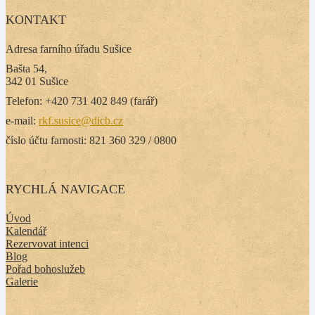
KONTAKT
Adresa farního úřadu Sušice
Bašta 54,
342 01 Sušice
Telefon: +420 731 402 849 (farář)
e-mail:
rkf.susice@dicb.cz
číslo účtu farnosti: 821 360 329 / 0800
RYCHLÁ NAVIGACE
Úvod
Kalendář
Rezervovat intenci
Blog
Pořad bohoslužeb
Galerie