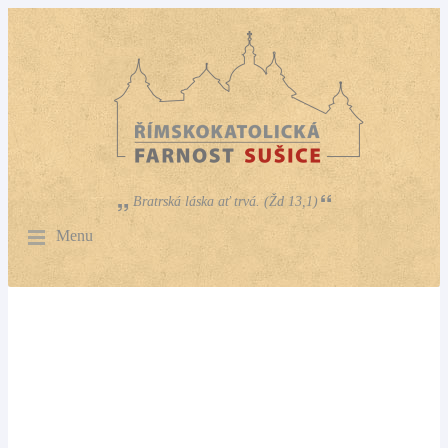
Bratrská láska ať trvá. (Žd 13,1)
Menu
v sobotu 15. srpna od 18.00 v