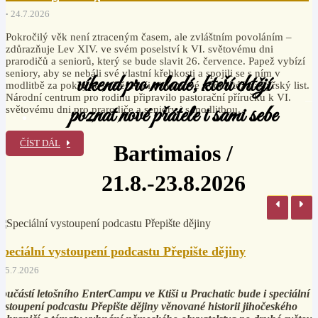
24.7.2026
Pokročilý věk není ztraceným časem, ale zvláštním povoláním –
zdůrazňuje Lev XIV. ve svém poselství k VI. světovému dni
prarodičů a seniorů, který se bude slavit 26. července. Papež vybízí
seniory, aby se nebáli své vlastní křehkosti a spojili se s ním v
víkend pro mladé, kteří chtějí
modlitbě za pokoj ve světě. Naši biskupové vydali též pastýřský list.
Národní centrum pro rodinu připravilo pastorační příručku k VI.
poznat nové přátele i sami sebe
světovému dni pro prarodiče a seniory i s modlitbou.
ČÍST DÁL
Bartimaios /
21.8.-23.8.2026
Speciální vystoupení podcastu Přepište dějiny
15.7.2026
oučástí letošního EnterCampu ve Ktiši u Prachatic bude i speciální
ystoupení podcastu Přepište dějiny věnované historii jihočeského