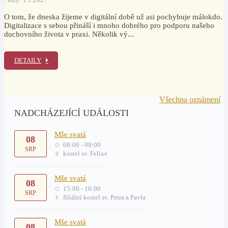
O tom, že dneska žijeme v digitální době už asi pochybuje málokdo.
Digitalizace s sebou přináší i mnoho dobrého pro podporu našeho
duchovního života v praxi. Několik vý...
DETAILY
Všechna oznámení
NADCHÁZEJÍCÍ UDÁLOSTI
Mše svatá
08
08:00 - 09:00
SRP
kostel sv. Felixe
Mše svatá
08
15:00 - 16:00
SRP
filiální kostel sv. Petra a Pavla
Mše svatá
08