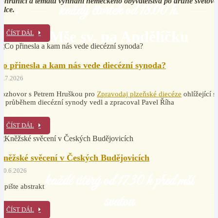
ohraničí a tématu vyhnání německého obyvatelstva po druhé světové
každý čtvrtek od 18.00 h.
álce.
Mše sv. na Andělíčku
ČÍST DÁL
Co přinesla a kam nás vede diecézní synoda?
1.7.2026
Rozhovor s Petrem Hruškou pro
Zpravodaj plzeňské diecéze
ohlížející s
a průběhem diecézní synody vedl a zpracoval Pavel Říha
ČÍST DÁL
Kněžské svěcení v Českých Budějovicích
20.6.2026
každé úterý od 17.30 h před mší
epište abstrakt
svatou
ČÍST DÁL