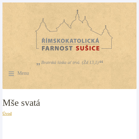
Bratrská láska ať trvá. (Žd 13,1)
Menu
Mše svatá
Úvod