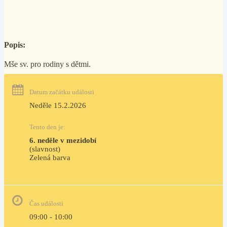
Popis:
Mše sv. pro rodiny s dětmi.
Datum začátku události
Neděle 15.2.2026
Tento den je:
6. neděle v mezidobí
(slavnost)
Zelená barva                                                                        
Čas události
09:00 - 10:00