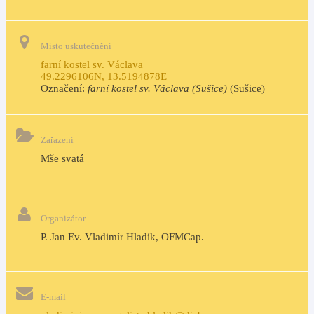
Místo uskutečnění
farní kostel sv. Václava
49.2296106N, 13.5194878E
Označení:
farní kostel sv. Václava (Sušice)
(Sušice)
Zařazení
Mše svatá
Organizátor
P. Jan Ev. Vladimír Hladík, OFMCap.
E-mail