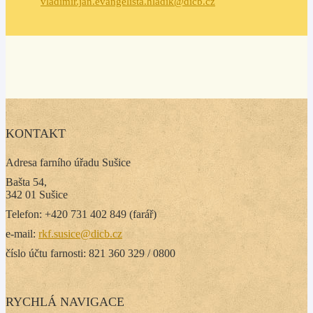
vladimir.jan.evangelista.hladik@dicb.cz
KONTAKT
Adresa farního úřadu Sušice
Bašta 54,
342 01 Sušice
Telefon: +420 731 402 849 (farář)
e-mail:
rkf.susice@dicb.cz
číslo účtu farnosti: 821 360 329 / 0800
RYCHLÁ NAVIGACE