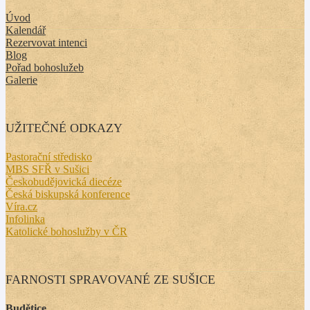
Úvod
Kalendář
Rezervovat intenci
Blog
Pořad bohoslužeb
Galerie
UŽITEČNÉ ODKAZY
Pastorační středisko
MBS SFŘ v Sušici
Českobudějovická diecéze
Česká biskupská konference
Víra.cz
Infolinka
Katolické bohoslužby v ČR
FARNOSTI SPRAVOVANÉ ZE SUŠICE
Budětice