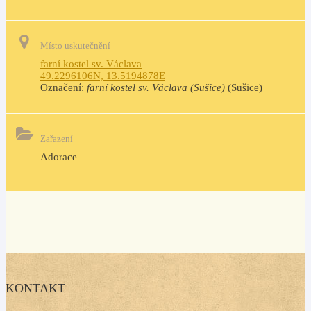
Místo uskutečnění
farní kostel sv. Václava
49.2296106N, 13.5194878E
Označení:
farní kostel sv. Václava (Sušice)
(Sušice)
Zařazení
Adorace
KONTAKT