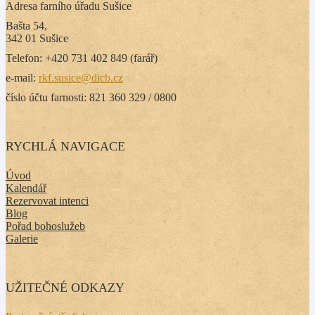
Adresa farního úřadu Sušice
Bašta 54,
342 01 Sušice
Telefon: +420 731 402 849 (farář)
e-mail:
rkf.susice@dicb.cz
číslo účtu farnosti: 821 360 329 / 0800
RYCHLÁ NAVIGACE
Úvod
Kalendář
Rezervovat intenci
Blog
Pořad bohoslužeb
Galerie
UŽITEČNÉ ODKAZY