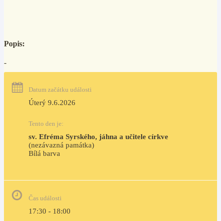
Popis:
-
Datum začátku události
Úterý 9.6.2026
Tento den je:
sv. Efréma Syrského, jáhna a učitele církve
(nezávazná památka)
Bílá barva                                                                            
Čas události
17:30 - 18:00