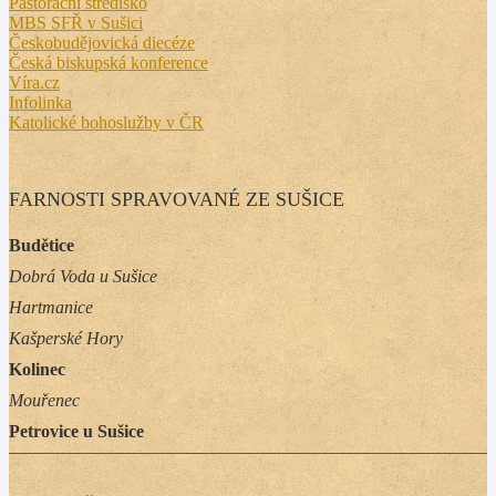
Pastorační středisko
MBS SFŘ v Sušici
Českobudějovická diecéze
Česká biskupská konference
Víra.cz
Infolinka
Katolické bohoslužby v ČR
FARNOSTI SPRAVOVANÉ ZE SUŠICE
Budětice
Dobrá Voda u Sušice
Hartmanice
Kašperské Hory
Kolinec
Mouřenec
Petrovice u Sušice