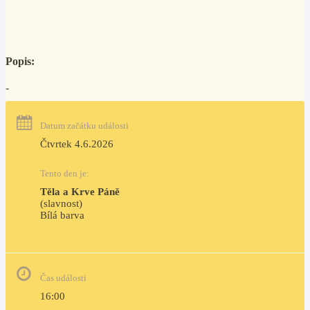
Popis:
-
Datum začátku události
Čtvrtek 4.6.2026
Tento den je:
Těla a Krve Páně
(slavnost)
Bílá barva                                                                            
Čas události
16:00