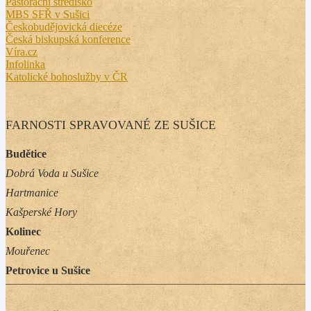
Pastorační středisko
MBS SFŘ v Sušici
Českobudějovická diecéze
Česká biskupská konference
Víra.cz
Infolinka
Katolické bohoslužby v ČR
FARNOSTI SPRAVOVANÉ ZE SUŠICE
Budětice
Dobrá Voda u Sušice
Hartmanice
Kašperské Hory
Kolinec
Mouřenec
Petrovice u Sušice