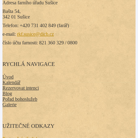
Adresa farního úřadu Sušice
Bašta 54,
342 01 Sušice
Telefon: +420 731 402 849 (farář)
e-mail:
rkf.susice@dicb.cz
číslo účtu farnosti: 821 360 329 / 0800
RYCHLÁ NAVIGACE
Úvod
Kalendář
Rezervovat intenci
Blog
Pořad bohoslužeb
Galerie
UŽITEČNÉ ODKAZY