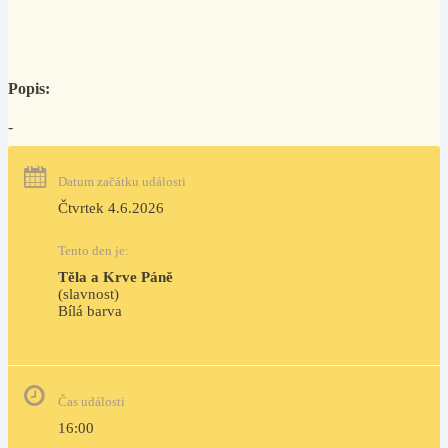
Popis:
-
Datum začátku události
Čtvrtek 4.6.2026
Tento den je:
Těla a Krve Páně
(slavnost)
Bílá barva                                                                            
Čas události
16:00