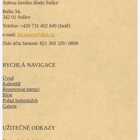
Adresa farního úřadu Sušice
Bašta 54,
342 01 Sušice
Telefon: +420 731 402 849 (farář)
e-mail:
rkf.susice@dicb.cz
číslo účtu farnosti: 821 360 329 / 0800
RYCHLÁ NAVIGACE
Úvod
Kalendář
Rezervovat intenci
Blog
Pořad bohoslužeb
Galerie
UŽITEČNÉ ODKAZY