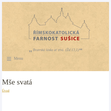
Bratrská láska ať trvá. (Žd 13,1)
Menu
Mše svatá
Úvod