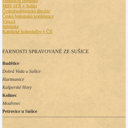
Pastorační středisko
MBS SFŘ v Sušici
Českobudějovická diecéze
Česká biskupská konference
Víra.cz
Infolinka
Katolické bohoslužby v ČR
FARNOSTI SPRAVOVANÉ ZE SUŠICE
Budětice
Dobrá Voda u Sušice
Hartmanice
Kašperské Hory
Kolinec
Mouřenec
Petrovice u Sušice