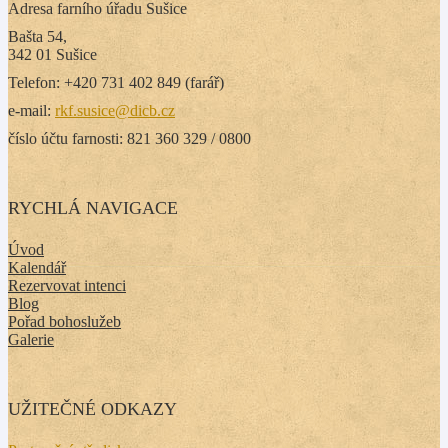
Adresa farního úřadu Sušice
Bašta 54,
342 01 Sušice
Telefon: +420 731 402 849 (farář)
e-mail:
rkf.susice@dicb.cz
číslo účtu farnosti: 821 360 329 / 0800
RYCHLÁ NAVIGACE
Úvod
Kalendář
Rezervovat intenci
Blog
Pořad bohoslužeb
Galerie
UŽITEČNÉ ODKAZY