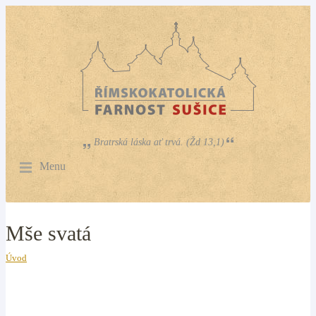
Bratrská láska ať trvá. (Žd 13,1)
Menu
Mše svatá
Úvod