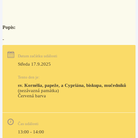
Popis:
-
Datum začátku události
Středa 17.9.2025
Tento den je:
sv. Kornélia, papeže, a Cypriána, biskupa, mučedníků
(nezávazná památka)
Červená barva                                                                     
Čas události
13:00 - 14:00