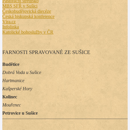
Pastorační středisko
MBS SFŘ v Sušici
Českobudějovická diecéze
Česká biskupská konference
Víra.cz
Infolinka
Katolické bohoslužby v ČR
FARNOSTI SPRAVOVANÉ ZE SUŠICE
Budětice
Dobrá Voda u Sušice
Hartmanice
Kašperské Hory
Kolinec
Mouřenec
Petrovice u Sušice