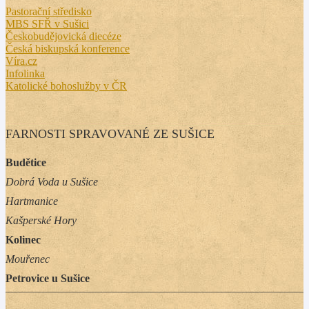
Pastorační středisko
MBS SFŘ v Sušici
Českobudějovická diecéze
Česká biskupská konference
Víra.cz
Infolinka
Katolické bohoslužby v ČR
FARNOSTI SPRAVOVANÉ ZE SUŠICE
Budětice
Dobrá Voda u Sušice
Hartmanice
Kašperské Hory
Kolinec
Mouřenec
Petrovice u Sušice