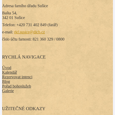
Adresa farního úřadu Sušice
Bašta 54,
342 01 Sušice
Telefon: +420 731 402 849 (farář)
e-mail:
rkf.susice@dicb.cz
číslo účtu farnosti: 821 360 329 / 0800
RYCHLÁ NAVIGACE
Úvod
Kalendář
Rezervovat intenci
Blog
Pořad bohoslužeb
Galerie
UŽITEČNÉ ODKAZY