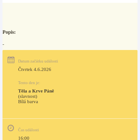
Popis:
-
Datum začátku události
Čtvrtek 4.6.2026
Tento den je:
Těla a Krve Páně
(slavnost)
Bílá barva                                                                            
Čas události
16:00