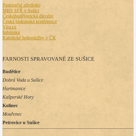
Pastorační středisko
MBS SFŘ v Sušici
Českobudějovická diecéze
Česká biskupská konference
Víra.cz
Infolinka
Katolické bohoslužby v ČR
FARNOSTI SPRAVOVANÉ ZE SUŠICE
Budětice
Dobrá Voda u Sušice
Hartmanice
Kašperské Hory
Kolinec
Mouřenec
Petrovice u Sušice