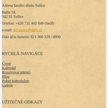
Adresa farního úřadu Sušice
Bašta 54,
342 01 Sušice
Telefon: +420 731 402 849 (farář)
e-mail:
rkf.susice@dicb.cz
číslo účtu farnosti: 821 360 329 / 0800
RYCHLÁ NAVIGACE
Úvod
Kalendář
Rezervovat intenci
Blog
Pořad bohoslužeb
Galerie
UŽITEČNÉ ODKAZY