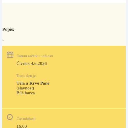
Popis:
-
Datum začátku události
Čtvrtek 4.6.2026
Tento den je:
Těla a Krve Páně
(slavnost)
Bílá barva                                                                            
Čas události
16:00