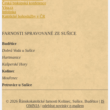
Česká biskupská konference
Víra.cz
Infolinka
Katolické bohoslužby v ČR
FARNOSTI SPRAVOVANÉ ZE SUŠICE
Budětice
Dobrá Voda u Sušice
Hartmanice
Kašperské Hory
Kolinec
Mouřenec
Petrovice u Sušice
© 2026 Římskokatolické farnosti Kolinec, Sušice, Budětice |
IS
OMNIA
|
odebírat novinky e-mailem