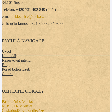
342 01 Sušice
Telefon: +420 731 402 849 (farář)
e-mail:
rkf.susice@dicb.cz
číslo účtu farnosti: 821 360 329 / 0800
RYCHLÁ NAVIGACE
Úvod
Kalendář
Rezervovat intenci
Blog
Pořad bohoslužeb
Galerie
UŽITEČNÉ ODKAZY
Pastorační středisko
MBS SFŘ v Sušici
Českobudějovická diecéze