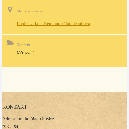
Místo uskutečnění
Kaple sv. Jana Nepomuckého - Modrava
Zařazení
Mše svatá
KONTAKT
Adresa farního úřadu Sušice
Bašta 54,