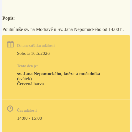
Popis:
Poutní mše sv. na Modravě u Sv. Jana Nepomuckého od 14.00 h.
Datum začátku události
Sobota 16.5.2026
Tento den je:
sv. Jana Nepomuckého, kněze a mučedníka
(svátek)
Červená barva                                                                     
Čas události
14:00 - 15:00