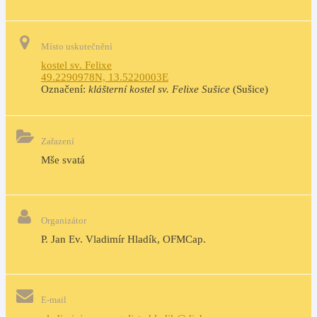
Místo uskutečnění
kostel sv. Felixe
49.2290978N, 13.5220003E
Označení:
klášterní kostel sv. Felixe Sušice
(Sušice)
Zařazení
Mše svatá
Organizátor
P. Jan Ev. Vladimír Hladík, OFMCap.
E-mail