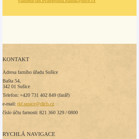
vladimir.jan.evangelista.hladik@dicb.cz
KONTAKT
Adresa farního úřadu Sušice
Bašta 54,
342 01 Sušice
Telefon: +420 731 402 849 (farář)
e-mail:
rkf.susice@dicb.cz
číslo účtu farnosti: 821 360 329 / 0800
RYCHLÁ NAVIGACE