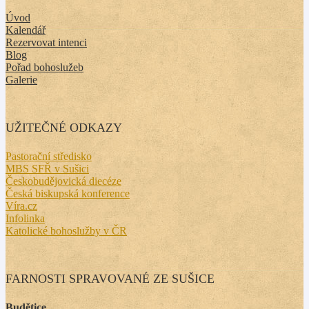
Úvod
Kalendář
Rezervovat intenci
Blog
Pořad bohoslužeb
Galerie
UŽITEČNÉ ODKAZY
Pastorační středisko
MBS SFŘ v Sušici
Českobudějovická diecéze
Česká biskupská konference
Víra.cz
Infolinka
Katolické bohoslužby v ČR
FARNOSTI SPRAVOVANÉ ZE SUŠICE
Budětice