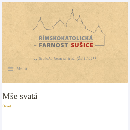
Bratrská láska ať trvá. (Žd 13,1)
Menu
Mše svatá
Úvod