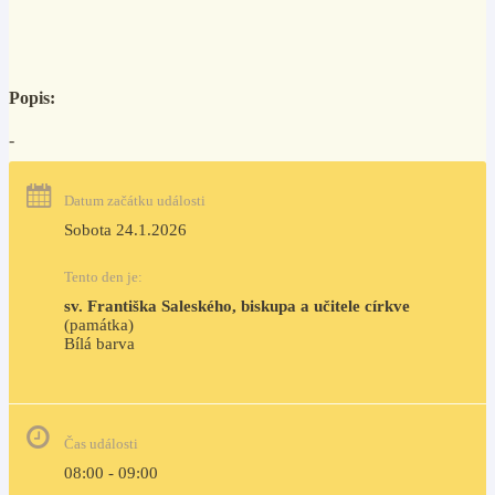
Popis:
-
Datum začátku události
Sobota 24.1.2026
Tento den je:
sv. Františka Saleského, biskupa a učitele církve
(památka)
Bílá barva                                                                            
Čas události
08:00 - 09:00