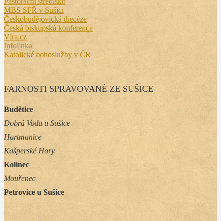
Pastorační středisko
MBS SFŘ v Sušici
Českobudějovická diecéze
Česká biskupská konference
Víra.cz
Infolinka
Katolické bohoslužby v ČR
FARNOSTI SPRAVOVANÉ ZE SUŠICE
Budětice
Dobrá Voda u Sušice
Hartmanice
Kašperské Hory
Kolinec
Mouřenec
Petrovice u Sušice