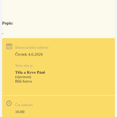
Popis:
-
Datum začátku události
Čtvrtek 4.6.2026
Tento den je:
Těla a Krve Páně
(slavnost)
Bílá barva                                                                            
Čas události
16:00