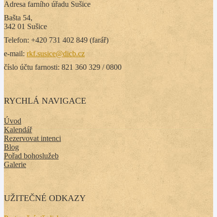
Adresa farního úřadu Sušice
Bašta 54,
342 01 Sušice
Telefon: +420 731 402 849 (farář)
e-mail:
rkf.susice@dicb.cz
číslo účtu farnosti: 821 360 329 / 0800
RYCHLÁ NAVIGACE
Úvod
Kalendář
Rezervovat intenci
Blog
Pořad bohoslužeb
Galerie
UŽITEČNÉ ODKAZY