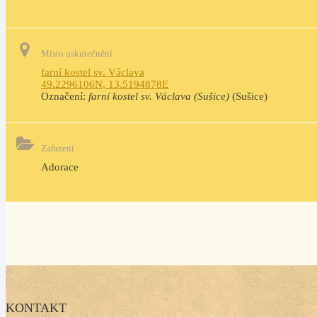
Místo uskutečnění
farní kostel sv. Václava
49.2296106N, 13.5194878E
Označení:
farní kostel sv. Václava (Sušice)
(Sušice)
Zařazení
Adorace
KONTAKT