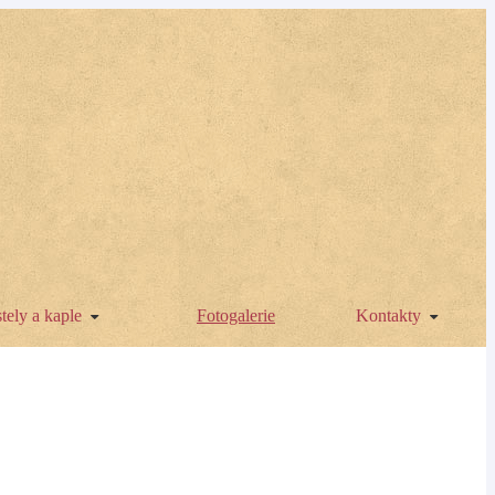
tely a kaple
Fotogalerie
Kontakty