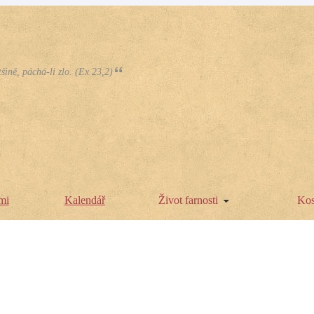
tšině, páchá-li zlo. (Ex 23,2)
mi
Kalendář
Život farnosti
Kos