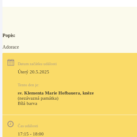
Popis:
Adorace
Datum začátku události
Úterý 20.5.2025
Tento den je:
sv. Klementa Marie Hofbauera, kněze
(nezávazná památka)
Bílá barva                                                                                 
Čas události
17:15 - 18:00