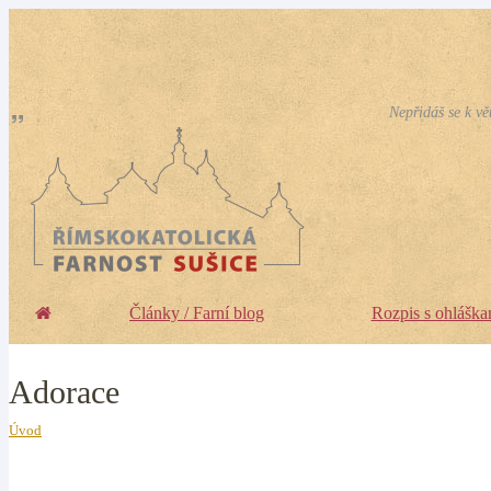
Nepřidáš se k vě
Články / Farní blog
Rozpis s ohláška
Adorace
Úvod