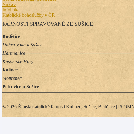
Víra.cz
Infolinka
Katolické bohoslužby v ČR
FARNOSTI SPRAVOVANÉ ZE SUŠICE
Budětice
Dobrá Voda u Sušice
Hartmanice
Kašperské Hory
Kolinec
Mouřenec
Petrovice u Sušice
© 2026 Římskokatolické farnosti Kolinec, Sušice, Budětice |
IS OM