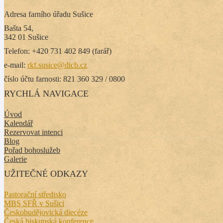
Adresa farního úřadu Sušice
Bašta 54,
342 01 Sušice
Telefon: +420 731 402 849 (farář)
e-mail:
rkf.susice@dicb.cz
číslo účtu farnosti: 821 360 329 / 0800
RYCHLÁ NAVIGACE
Úvod
Kalendář
Rezervovat intenci
Blog
Pořad bohoslužeb
Galerie
UŽITEČNÉ ODKAZY
Pastorační středisko
MBS SFŘ v Sušici
Českobudějovická diecéze
Česká biskupská konference