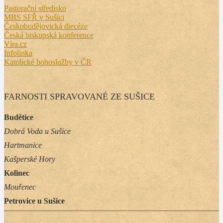
Pastorační středisko
MBS SFŘ v Sušici
Českobudějovická diecéze
Česká biskupská konference
Víra.cz
Infolinka
Katolické bohoslužby v ČR
FARNOSTI SPRAVOVANÉ ZE SUŠICE
Budětice
Dobrá Voda u Sušice
Hartmanice
Kašperské Hory
Kolinec
Mouřenec
Petrovice u Sušice