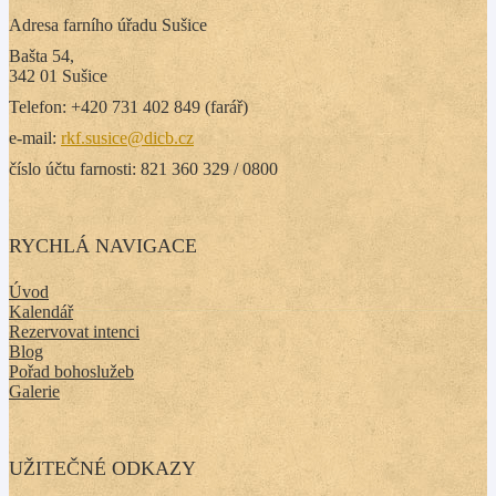
Adresa farního úřadu Sušice
Bašta 54,
342 01 Sušice
Telefon: +420 731 402 849 (farář)
e-mail:
rkf.susice@dicb.cz
číslo účtu farnosti: 821 360 329 / 0800
RYCHLÁ NAVIGACE
Úvod
Kalendář
Rezervovat intenci
Blog
Pořad bohoslužeb
Galerie
UŽITEČNÉ ODKAZY