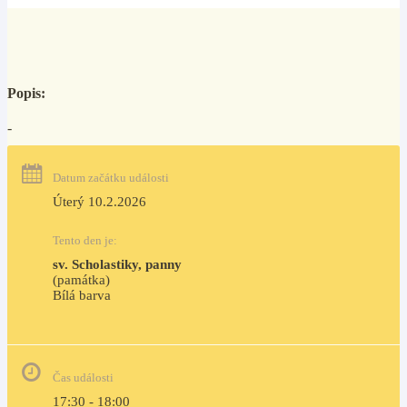
Popis:
-
Datum začátku události
Úterý 10.2.2026
Tento den je:
sv. Scholastiky, panny
(památka)
Bílá barva                                                                            
Čas události
17:30 - 18:00