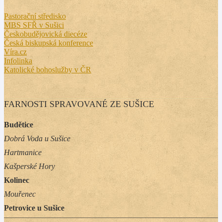
Pastorační středisko
MBS SFŘ v Sušici
Českobudějovická diecéze
Česká biskupská konference
Víra.cz
Infolinka
Katolické bohoslužby v ČR
FARNOSTI SPRAVOVANÉ ZE SUŠICE
Budětice
Dobrá Voda u Sušice
Hartmanice
Kašperské Hory
Kolinec
Mouřenec
Petrovice u Sušice