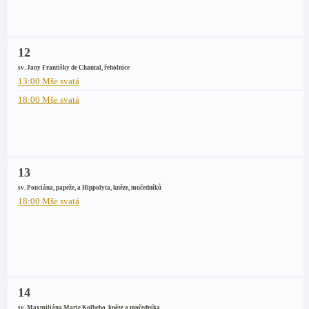
12
sv. Jany Františky de Chantal, řeholnice
13:00 Mše svatá
18:00 Mše svatá
13
sv. Ponciána, papeže, a Hippolyta, kněze, mučedníků
18:00 Mše svatá
14
sv. Maxmiliána Marie Kolbeho, kněze a mučedníka