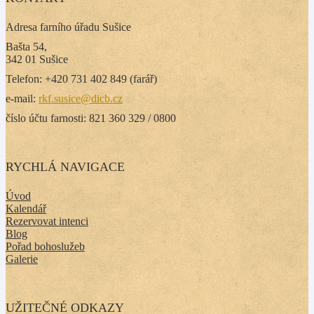
Adresa farního úřadu Sušice
Bašta 54,
342 01 Sušice
Telefon: +420 731 402 849 (farář)
e-mail:
rkf.susice@dicb.cz
číslo účtu farnosti: 821 360 329 / 0800
RYCHLÁ NAVIGACE
Úvod
Kalendář
Rezervovat intenci
Blog
Pořad bohoslužeb
Galerie
UŽITEČNÉ ODKAZY