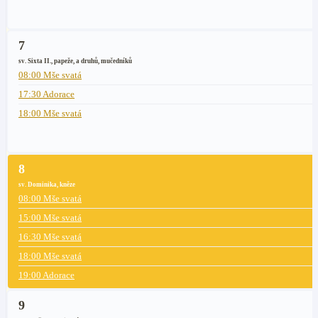
7
sv. Sixta II., papeže, a druhů, mučedníků
08:00 Mše svatá
17:30 Adorace
18:00 Mše svatá
8
sv. Dominika, kněze
08:00 Mše svatá
15:00 Mše svatá
16:30 Mše svatá
18:00 Mše svatá
19:00 Adorace
9